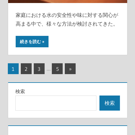
家庭における水の安全性や味に対する関心が
高まる中で、様々な方法が検討されてきた。
続きを読む
投
次
1
2
3
…
5
»
の
稿
記
の
検索
事
ペ
検索
ー
ジ