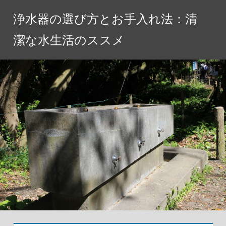
コ
浄水器の選び方とお手入れ法：清
ン
テ
潔な水生活のススメ
ン
ツ
へ
ス
キ
ッ
プ