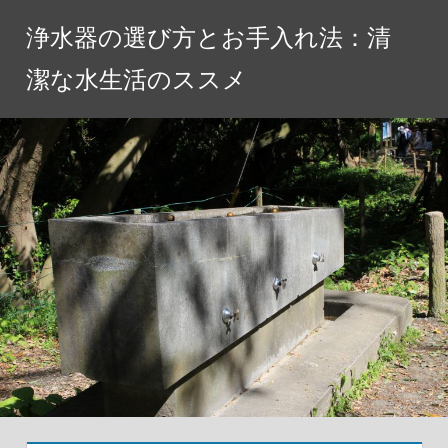
コ
浄水器の選び方とお手入れ法：清
ン
テ
潔な水生活のススメ
ン
ツ
へ
ス
キ
ッ
プ